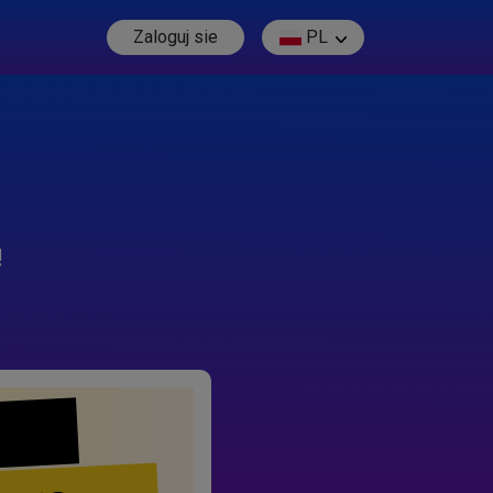
Zaloguj sie
PL
!