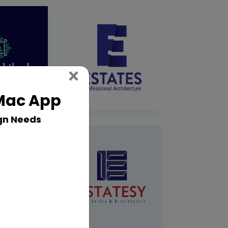
Close
×
 Mac App
gn Needs