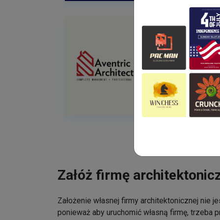
Załóż firmę architektonic
Założenie własnej firmy architektonicznej nie j
ponieważ aby uruchomić własną firmę, trzeba p