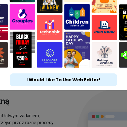
I Would Like To Use Web Editor!
zną
est łatwym zadaniem,
rzejść przez różne procesy.