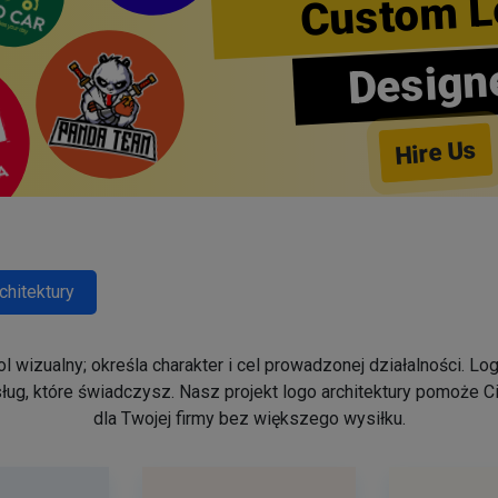
Custom L
Design
Hire Us
chitektury
ol wizualny; określa charakter i cel prowadzonej działalności. Lo
ug, które świadczysz. Nasz projekt logo architektury pomoże C
dla Twojej firmy bez większego wysiłku.