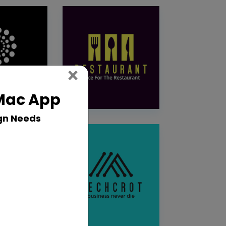
Close
×
 Mac App
gn Needs