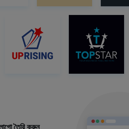
লোগো তৈরি করুন