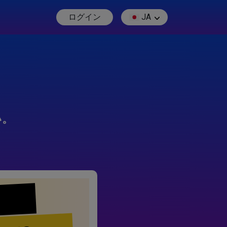
ログイン
JA
い。