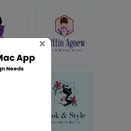
Close
×
 Mac App
gn Needs