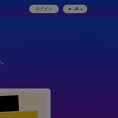
ログイン
JA
い。