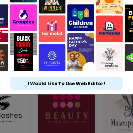
I Would Like To Use Web Editor!