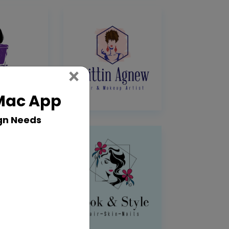
Close
×
 Mac App
gn Needs