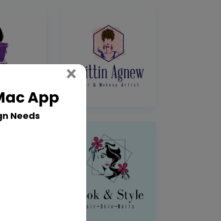
Close
×
 Mac App
gn Needs