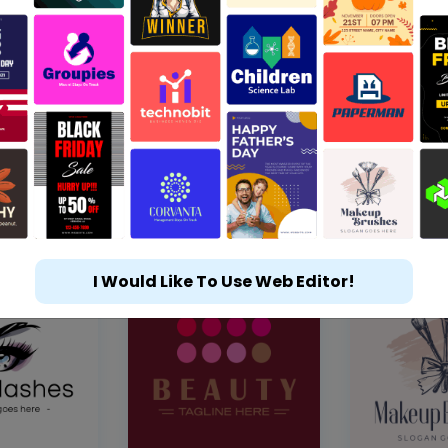
I Would Like To Use Web Editor!