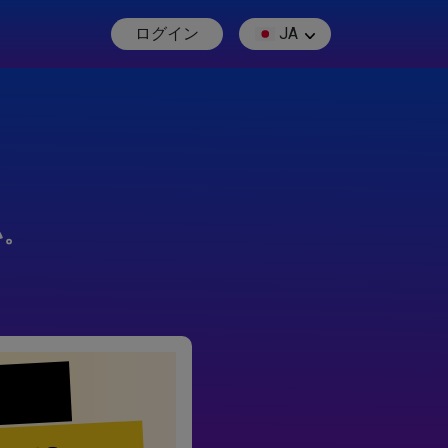
ログイン
JA
い。