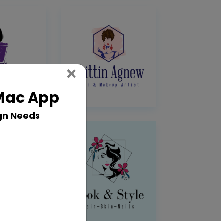
Close
×
 Mac App
gn Needs