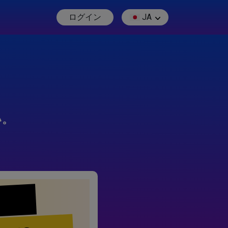
ログイン
JA
い。