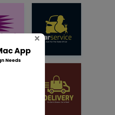
Close
×
 Mac App
gn Needs