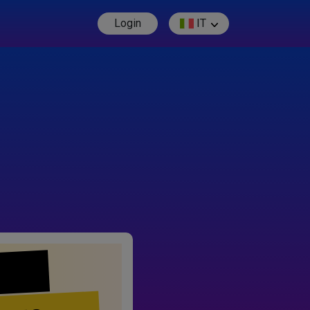
Login
IT