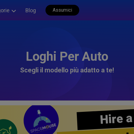
orie
Blog
Assumici
Loghi Per Auto
Scegli il modello più adatto a te!
Hire a