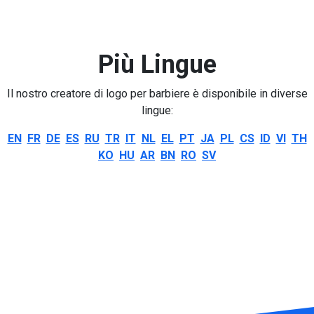
Più Lingue
Il nostro creatore di logo per barbiere è disponibile in diverse
lingue:
EN
FR
DE
ES
RU
TR
IT
NL
EL
PT
JA
PL
CS
ID
VI
TH
KO
HU
AR
BN
RO
SV