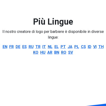
Più Lingue
Il nostro creatore di logo per barbiere è disponibile in diverse
lingue:
EN
FR
DE
ES
RU
TR
IT
NL
EL
PT
JA
PL
CS
ID
VI
TH
KO
HU
AR
BN
RO
SV