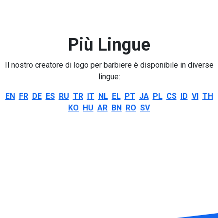
Più Lingue
Il nostro creatore di logo per barbiere è disponibile in diverse
lingue:
EN
FR
DE
ES
RU
TR
IT
NL
EL
PT
JA
PL
CS
ID
VI
TH
KO
HU
AR
BN
RO
SV