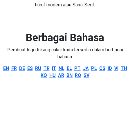
huruf modern atau Sans-Serif.
Berbagai Bahasa
Pembuat logo tukang cukur kami tersedia dalam berbagai
bahasa:
EN
FR
DE
ES
RU
TR
IT
NL
EL
PT
JA
PL
CS
ID
VI
TH
KO
HU
AR
BN
RO
SV