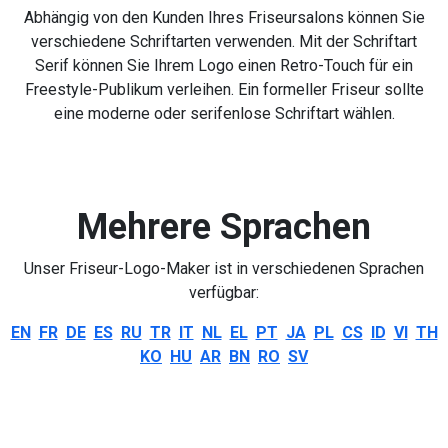
Abhängig von den Kunden Ihres Friseursalons können Sie
verschiedene Schriftarten verwenden. Mit der Schriftart
Serif können Sie Ihrem Logo einen Retro-Touch für ein
Freestyle-Publikum verleihen. Ein formeller Friseur sollte
eine moderne oder serifenlose Schriftart wählen.
Mehrere Sprachen
Unser Friseur-Logo-Maker ist in verschiedenen Sprachen
verfügbar:
EN
FR
DE
ES
RU
TR
IT
NL
EL
PT
JA
PL
CS
ID
VI
TH
KO
HU
AR
BN
RO
SV