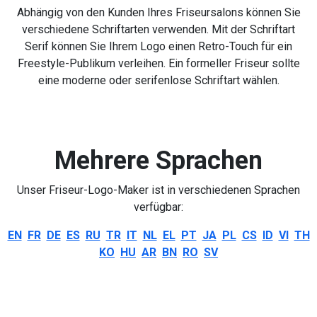
Abhängig von den Kunden Ihres Friseursalons können Sie
verschiedene Schriftarten verwenden. Mit der Schriftart
Serif können Sie Ihrem Logo einen Retro-Touch für ein
Freestyle-Publikum verleihen. Ein formeller Friseur sollte
eine moderne oder serifenlose Schriftart wählen.
Mehrere Sprachen
Unser Friseur-Logo-Maker ist in verschiedenen Sprachen
verfügbar:
EN
FR
DE
ES
RU
TR
IT
NL
EL
PT
JA
PL
CS
ID
VI
TH
KO
HU
AR
BN
RO
SV