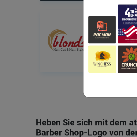
Heben Sie sich mit dem 
Barber Shop-Logo von de