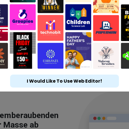
I Would Like To Use Web Editor!
atemberaubenden
r Masse ab