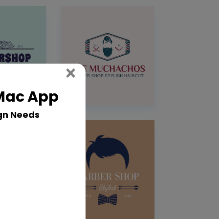
Close
×
 Mac App
gn Needs