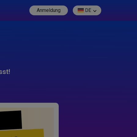
Anmeldung
DE
sst!