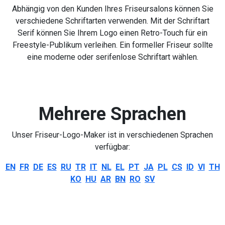
Abhängig von den Kunden Ihres Friseursalons können Sie
verschiedene Schriftarten verwenden. Mit der Schriftart
Serif können Sie Ihrem Logo einen Retro-Touch für ein
Freestyle-Publikum verleihen. Ein formeller Friseur sollte
eine moderne oder serifenlose Schriftart wählen.
Mehrere Sprachen
Unser Friseur-Logo-Maker ist in verschiedenen Sprachen
verfügbar:
EN
FR
DE
ES
RU
TR
IT
NL
EL
PT
JA
PL
CS
ID
VI
TH
KO
HU
AR
BN
RO
SV