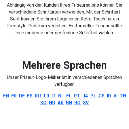
Abhängig von den Kunden Ihres Friseursalons können Sie
verschiedene Schriftarten verwenden. Mit der Schriftart
Serif können Sie Ihrem Logo einen Retro-Touch für ein
Freestyle-Publikum verleihen. Ein formeller Friseur sollte
eine moderne oder serifenlose Schriftart wählen.
Mehrere Sprachen
Unser Friseur-Logo-Maker ist in verschiedenen Sprachen
verfügbar:
EN
FR
DE
ES
RU
TR
IT
NL
EL
PT
JA
PL
CS
ID
VI
TH
KO
HU
AR
BN
RO
SV