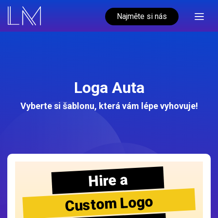
Najměte si nás
Loga Auta
Vyberte si šablonu, která vám lépe vyhovuje!
Hire a
Custom Logo