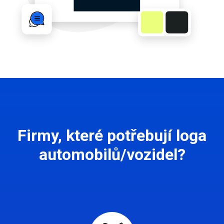
Firmy, které potřebují loga
automobilů/vozidel?