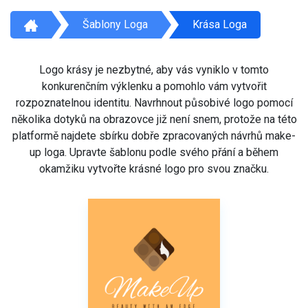
Šablony Loga
Krása Loga
Logo krásy je nezbytné, aby vás vyniklo v tomto
konkurenčním výklenku a pomohlo vám vytvořit
rozpoznatelnou identitu. Navrhnout působivé logo pomocí
několika dotyků na obrazovce již není snem, protože na této
platformě najdete sbírku dobře zpracovaných návrhů make-
up loga. Upravte šablonu podle svého přání a během
okamžiku vytvořte krásné logo pro svou značku.