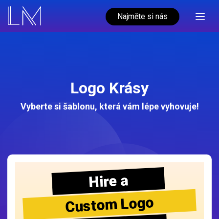
Najměte si nás
Logo Krásy
Vyberte si šablonu, která vám lépe vyhovuje!
Hire a
Custom Logo