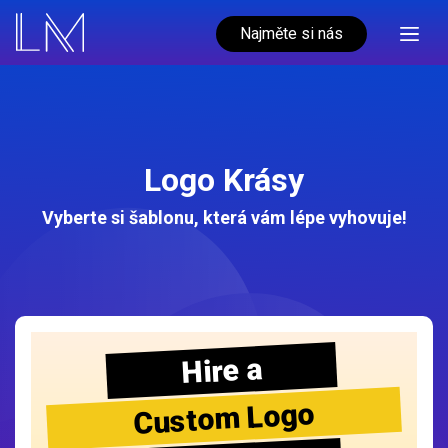
Najměte si nás
Logo Krásy
Vyberte si šablonu, která vám lépe vyhovuje!
Hire a
Custom Logo