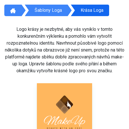
Šablony Loga
Krása Loga
Logo krásy je nezbytné, aby vás vyniklo v tomto
konkurenčním výklenku a pomohlo vám vytvořit
rozpoznatelnou identitu. Navrhnout působivé logo pomocí
několika dotyků na obrazovce již není snem, protože na této
platformě najdete sbírku dobře zpracovaných návrhů make-
up loga. Upravte šablonu podle svého přání a během
okamžiku vytvořte krásné logo pro svou značku.