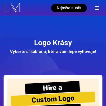
Najměte si nás
Logo Krásy
Vyberte si šablonu, která vám lépe vyhovuje!
Hire a
Custom Logo