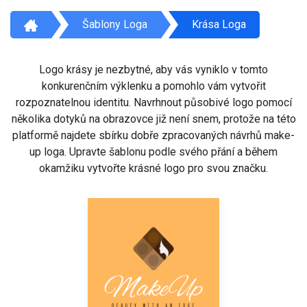
Šablony Loga
Krása Loga
Logo krásy je nezbytné, aby vás vyniklo v tomto
konkurenčním výklenku a pomohlo vám vytvořit
rozpoznatelnou identitu. Navrhnout působivé logo pomocí
několika dotyků na obrazovce již není snem, protože na této
platformě najdete sbírku dobře zpracovaných návrhů make-
up loga. Upravte šablonu podle svého přání a během
okamžiku vytvořte krásné logo pro svou značku.