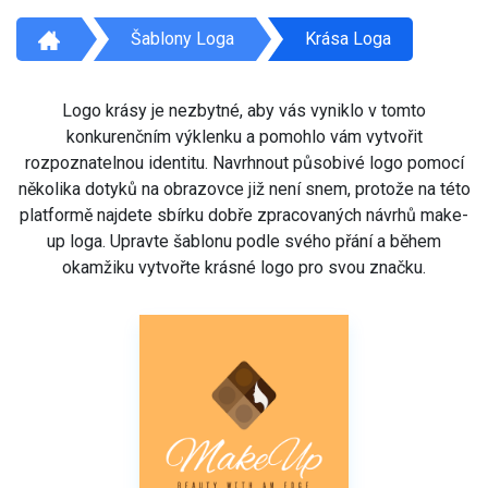
Šablony Loga
Krása Loga
Logo krásy je nezbytné, aby vás vyniklo v tomto
konkurenčním výklenku a pomohlo vám vytvořit
rozpoznatelnou identitu. Navrhnout působivé logo pomocí
několika dotyků na obrazovce již není snem, protože na této
platformě najdete sbírku dobře zpracovaných návrhů make-
up loga. Upravte šablonu podle svého přání a během
okamžiku vytvořte krásné logo pro svou značku.