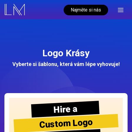
Najměte si nás
Logo Krásy
Vyberte si šablonu, která vám lépe vyhovuje!
Hire a
Custom Logo