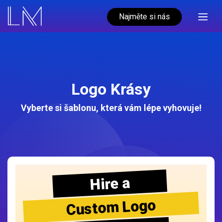
Najměte si nás
Logo Krásy
Vyberte si šablonu, která vám lépe vyhovuje!
Hire a
Custom Logo