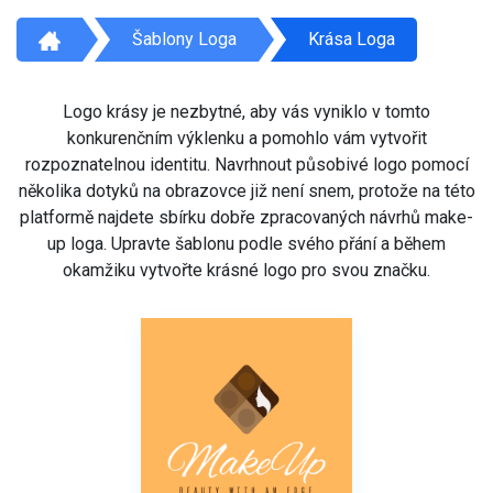
Šablony Loga
Krása Loga
Logo krásy je nezbytné, aby vás vyniklo v tomto
konkurenčním výklenku a pomohlo vám vytvořit
rozpoznatelnou identitu. Navrhnout působivé logo pomocí
několika dotyků na obrazovce již není snem, protože na této
platformě najdete sbírku dobře zpracovaných návrhů make-
up loga. Upravte šablonu podle svého přání a během
okamžiku vytvořte krásné logo pro svou značku.