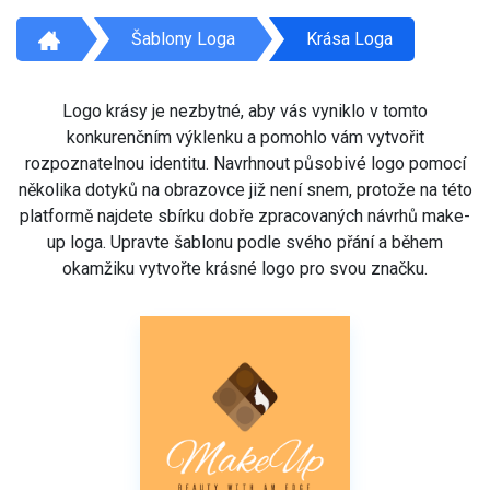
Šablony Loga
Krása Loga
Logo krásy je nezbytné, aby vás vyniklo v tomto
konkurenčním výklenku a pomohlo vám vytvořit
rozpoznatelnou identitu. Navrhnout působivé logo pomocí
několika dotyků na obrazovce již není snem, protože na této
platformě najdete sbírku dobře zpracovaných návrhů make-
up loga. Upravte šablonu podle svého přání a během
okamžiku vytvořte krásné logo pro svou značku.