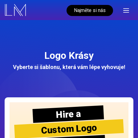
Najměte si nás
Logo Krásy
Vyberte si šablonu, která vám lépe vyhovuje!
Hire a
Custom Logo