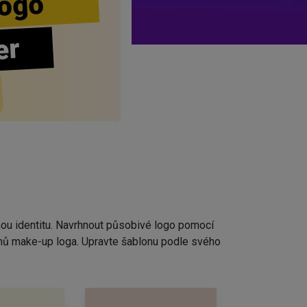
ogo
er
nou identitu. Navrhnout působivé logo pomocí
rhů make-up loga. Upravte šablonu podle svého