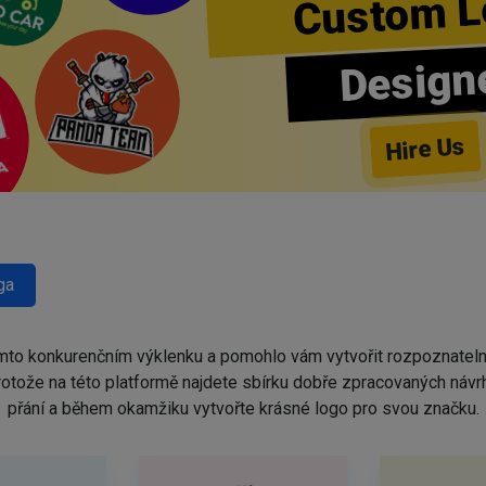
Custom L
Design
Hire Us
ga
omto konkurenčním výklenku a pomohlo vám vytvořit rozpoznatel
protože na této platformě najdete sbírku dobře zpracovaných náv
přání a během okamžiku vytvořte krásné logo pro svou značku.