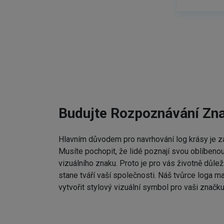
Budujte Rozpoznávání Zn
Hlavním důvodem pro navrhování log krásy je zap
Musíte pochopit, že lidé poznají svou oblíbenou
vizuálního znaku. Proto je pro vás životně důleži
stane tváří vaší společnosti. Náš tvůrce loga m
vytvořit stylový vizuální symbol pro vaši značku