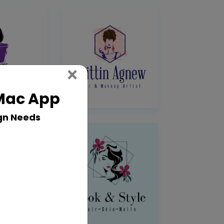
Close
×
 Mac App
gn Needs