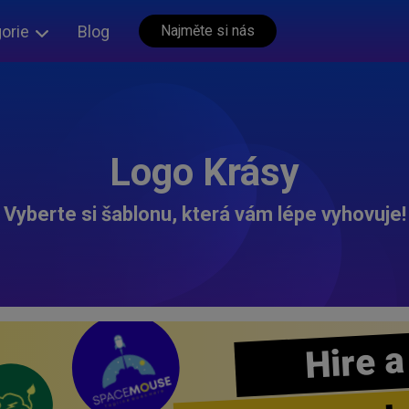
orie
Blog
Najměte si nás
Logo Krásy
Vyberte si šablonu, která vám lépe vyhovuje!
Hire a