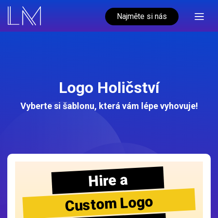
Najměte si nás
Logo Holičství
Vyberte si šablonu, která vám lépe vyhovuje!
Hire a
Custom Logo