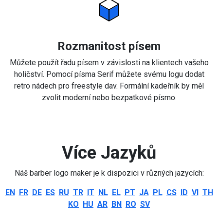
Rozmanitost písem
Můžete použít řadu písem v závislosti na klientech vašeho
holičství. Pomocí písma Serif můžete svému logu dodat
retro nádech pro freestyle dav. Formální kadeřník by měl
zvolit moderní nebo bezpatkové písmo.
Více Jazyků
Náš barber logo maker je k dispozici v různých jazycích:
EN
FR
DE
ES
RU
TR
IT
NL
EL
PT
JA
PL
CS
ID
VI
TH
KO
HU
AR
BN
RO
SV