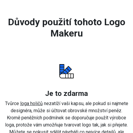
Důvody použití tohoto Logo
Makeru
Je to zdarma
Tvůrce
loga holičů
nezatíží vaši kapsu, ale pokud si najmete
designéra, může si účtovat obrovské množství peněz.
Kromě peněžních podmínek se doporučuje použít výrobce
loga, protože vám umožňuje tvarovat logo tak, jak si přejete.
Můžete se pokusit sdělit návrháři co nejvíce detailů, ale