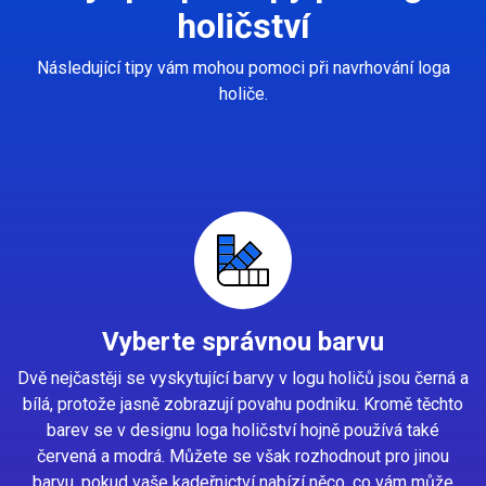
holičství
Následující tipy vám mohou pomoci při navrhování loga
holiče.
Vyberte správnou barvu
Dvě nejčastěji se vyskytující barvy v logu holičů jsou černá a
bílá, protože jasně zobrazují povahu podniku. Kromě těchto
barev se v designu loga holičství hojně používá také
červená a modrá. Můžete se však rozhodnout pro jinou
barvu, pokud vaše kadeřnictví nabízí něco, co vám může