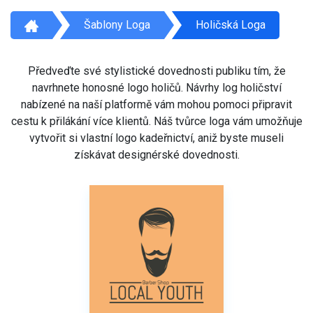
Šablony Loga
Holičská Loga
Předveďte své stylistické dovednosti publiku tím, že
navrhnete honosné logo holičů. Návrhy log holičství
nabízené na naší platformě vám mohou pomoci připravit
cestu k přilákání více klientů. Náš tvůrce loga vám umožňuje
vytvořit si vlastní logo kadeřnictví, aniž byste museli
získávat designérské dovednosti.