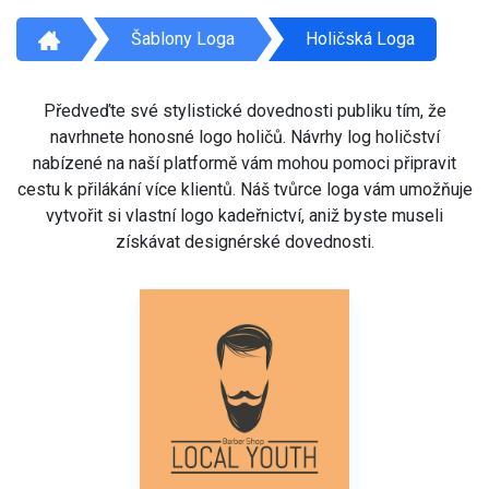
Šablony Loga
Holičská Loga
Předveďte své stylistické dovednosti publiku tím, že
navrhnete honosné logo holičů. Návrhy log holičství
nabízené na naší platformě vám mohou pomoci připravit
cestu k přilákání více klientů. Náš tvůrce loga vám umožňuje
vytvořit si vlastní logo kadeřnictví, aniž byste museli
získávat designérské dovednosti.