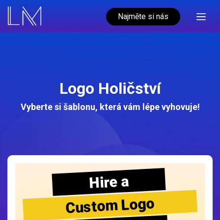
Najměte si nás
Logo Holičství
Vyberte si šablonu, která vám lépe vyhovuje!
Hire a
Custom Logo