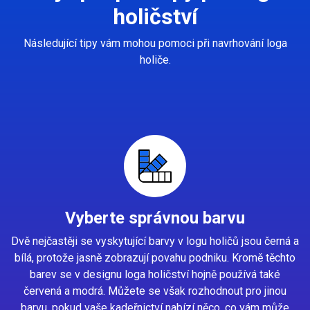
holičství
Následující tipy vám mohou pomoci při navrhování loga
holiče.
Vyberte správnou barvu
Dvě nejčastěji se vyskytující barvy v logu holičů jsou černá a
bílá, protože jasně zobrazují povahu podniku. Kromě těchto
barev se v designu loga holičství hojně používá také
červená a modrá. Můžete se však rozhodnout pro jinou
barvu, pokud vaše kadeřnictví nabízí něco, co vám může