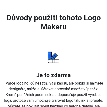
Důvody použití tohoto Logo
Makeru
Je to zdarma
Tvůrce
loga holičů
nezatíží vaši kapsu, ale pokud si najmete
designéra, může si účtovat obrovské množství peněz.
Kromě peněžních podmínek se doporučuje použít výrobce
loga, protože vám umožňuje tvarovat logo tak, jak si přejete.
Můžete se pokusit sdělit návrháři co nejvíce detailů, ale