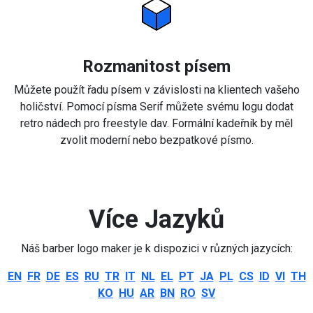
Rozmanitost písem
Můžete použít řadu písem v závislosti na klientech vašeho
holičství. Pomocí písma Serif můžete svému logu dodat
retro nádech pro freestyle dav. Formální kadeřník by měl
zvolit moderní nebo bezpatkové písmo.
Více Jazyků
Náš barber logo maker je k dispozici v různých jazycích:
EN
FR
DE
ES
RU
TR
IT
NL
EL
PT
JA
PL
CS
ID
VI
TH
KO
HU
AR
BN
RO
SV