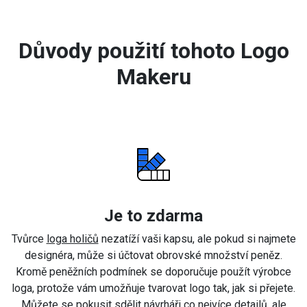
Důvody použití tohoto Logo
Makeru
Je to zdarma
Tvůrce
loga holičů
nezatíží vaši kapsu, ale pokud si najmete
designéra, může si účtovat obrovské množství peněz.
Kromě peněžních podmínek se doporučuje použít výrobce
loga, protože vám umožňuje tvarovat logo tak, jak si přejete.
Můžete se pokusit sdělit návrháři co nejvíce detailů, ale