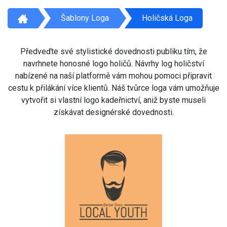
Šablony Loga
Holičská Loga
Předveďte své stylistické dovednosti publiku tím, že
navrhnete honosné logo holičů. Návrhy log holičství
nabízené na naší platformě vám mohou pomoci připravit
cestu k přilákání více klientů. Náš tvůrce loga vám umožňuje
vytvořit si vlastní logo kadeřnictví, aniž byste museli
získávat designérské dovednosti.