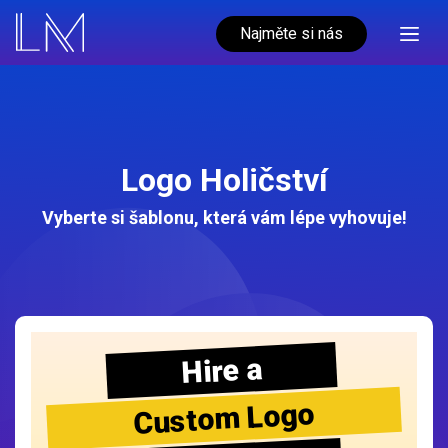
Najměte si nás
Logo Holičství
Vyberte si šablonu, která vám lépe vyhovuje!
Hire a
Custom Logo