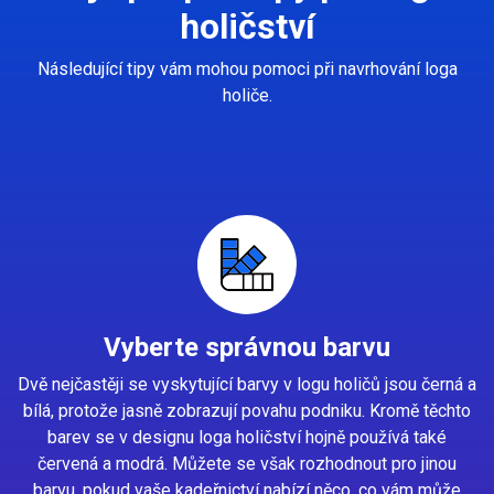
holičství
Následující tipy vám mohou pomoci při navrhování loga
holiče.
Vyberte správnou barvu
Dvě nejčastěji se vyskytující barvy v logu holičů jsou černá a
bílá, protože jasně zobrazují povahu podniku. Kromě těchto
barev se v designu loga holičství hojně používá také
červená a modrá. Můžete se však rozhodnout pro jinou
barvu, pokud vaše kadeřnictví nabízí něco, co vám může