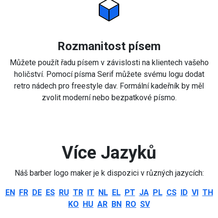
Rozmanitost písem
Můžete použít řadu písem v závislosti na klientech vašeho
holičství. Pomocí písma Serif můžete svému logu dodat
retro nádech pro freestyle dav. Formální kadeřník by měl
zvolit moderní nebo bezpatkové písmo.
Více Jazyků
Náš barber logo maker je k dispozici v různých jazycích:
EN
FR
DE
ES
RU
TR
IT
NL
EL
PT
JA
PL
CS
ID
VI
TH
KO
HU
AR
BN
RO
SV