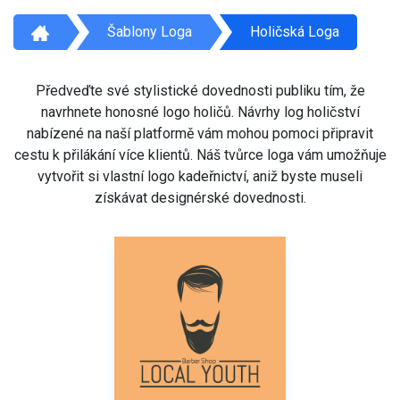
Šablony Loga
Holičská Loga
Předveďte své stylistické dovednosti publiku tím, že
navrhnete honosné logo holičů. Návrhy log holičství
nabízené na naší platformě vám mohou pomoci připravit
cestu k přilákání více klientů. Náš tvůrce loga vám umožňuje
vytvořit si vlastní logo kadeřnictví, aniž byste museli
získávat designérské dovednosti.