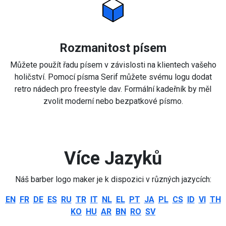
Rozmanitost písem
Můžete použít řadu písem v závislosti na klientech vašeho
holičství. Pomocí písma Serif můžete svému logu dodat
retro nádech pro freestyle dav. Formální kadeřník by měl
zvolit moderní nebo bezpatkové písmo.
Více Jazyků
Náš barber logo maker je k dispozici v různých jazycích:
EN
FR
DE
ES
RU
TR
IT
NL
EL
PT
JA
PL
CS
ID
VI
TH
KO
HU
AR
BN
RO
SV