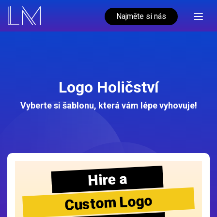
Najměte si nás
Logo Holičství
Vyberte si šablonu, která vám lépe vyhovuje!
Hire a
Custom Logo