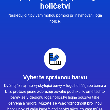
holičství
Následující tipy vám mohou pomoci při navrhování loga
holiče.
Vyberte správnou barvu
Dvě nejčastěji se vyskytující barvy v logu holičů jsou černá a
bílá, protože jasně zobrazují povahu podniku. Kromě těchto
barev se v designu loga holičství hojně používá také
červená a modrá. Můžete se však rozhodnout pro jinou
barvu, pokud vaše kadeřnictví nabízí něco, co vám může