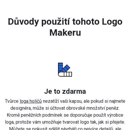
Důvody použití tohoto Logo
Makeru
Je to zdarma
Tvůrce
loga holičů
nezatíží vaši kapsu, ale pokud si najmete
designéra, může si účtovat obrovské množství peněz.
Kromě peněžních podmínek se doporučuje použít výrobce
loga, protože vám umožňuje tvarovat logo tak, jak si přejete.
Můžete se pokusit sdělit návrháři co nejvíce detailů, ale