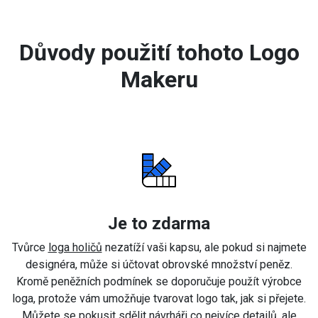
Důvody použití tohoto Logo
Makeru
Je to zdarma
Tvůrce
loga holičů
nezatíží vaši kapsu, ale pokud si najmete
designéra, může si účtovat obrovské množství peněz.
Kromě peněžních podmínek se doporučuje použít výrobce
loga, protože vám umožňuje tvarovat logo tak, jak si přejete.
Můžete se pokusit sdělit návrháři co nejvíce detailů, ale