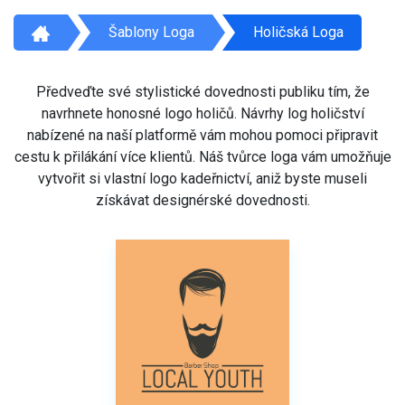
Šablony Loga
Holičská Loga
Předveďte své stylistické dovednosti publiku tím, že
navrhnete honosné logo holičů. Návrhy log holičství
nabízené na naší platformě vám mohou pomoci připravit
cestu k přilákání více klientů. Náš tvůrce loga vám umožňuje
vytvořit si vlastní logo kadeřnictví, aniž byste museli
získávat designérské dovednosti.