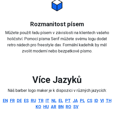
Rozmanitost písem
Můžete použít řadu písem v závislosti na klientech vašeho
holičství. Pomocí písma Serif můžete svému logu dodat
retro nádech pro freestyle dav. Formální kadeřník by měl
zvolit moderní nebo bezpatkové písmo.
Více Jazyků
Náš barber logo maker je k dispozici v různých jazycích:
EN
FR
DE
ES
RU
TR
IT
NL
EL
PT
JA
PL
CS
ID
VI
TH
KO
HU
AR
BN
RO
SV