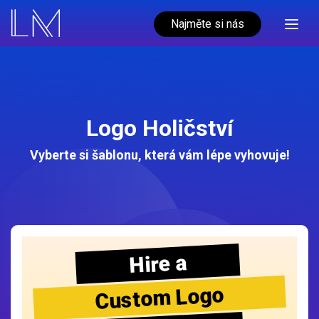
Najměte si nás
Logo Holičství
Vyberte si šablonu, která vám lépe vyhovuje!
Hire a
Custom Logo