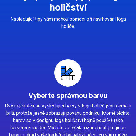
holičství
Následující tipy vám mohou pomoci při navrhování loga
holiče.
Vyberte správnou barvu
Dvě nejčastěji se vyskytující barvy v logu holičů jsou černá a
bílá, protože jasně zobrazují povahu podniku. Kromě těchto
barev se v designu loga holičství hojně používá také
červená a modrá. Můžete se však rozhodnout pro jinou
barvu, pokud vaše kadeřnictví nabízí něco, co vám může