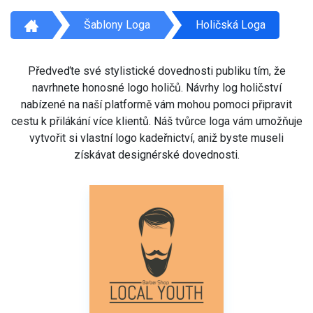
Šablony Loga
Holičská Loga
Předveďte své stylistické dovednosti publiku tím, že
navrhnete honosné logo holičů. Návrhy log holičství
nabízené na naší platformě vám mohou pomoci připravit
cestu k přilákání více klientů. Náš tvůrce loga vám umožňuje
vytvořit si vlastní logo kadeřnictví, aniž byste museli
získávat designérské dovednosti.