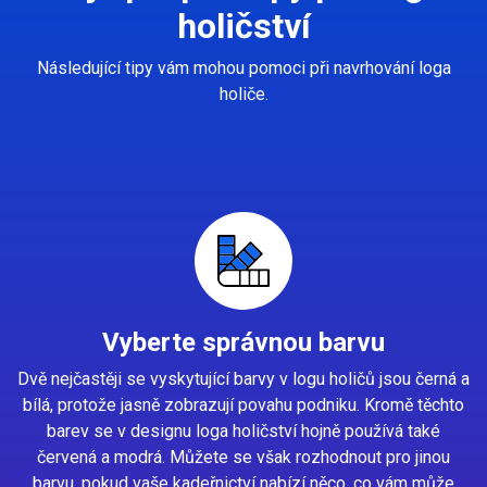
holičství
Následující tipy vám mohou pomoci při navrhování loga
holiče.
Vyberte správnou barvu
Dvě nejčastěji se vyskytující barvy v logu holičů jsou černá a
bílá, protože jasně zobrazují povahu podniku. Kromě těchto
barev se v designu loga holičství hojně používá také
červená a modrá. Můžete se však rozhodnout pro jinou
barvu, pokud vaše kadeřnictví nabízí něco, co vám může