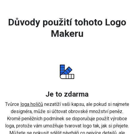
Důvody použití tohoto Logo
Makeru
Je to zdarma
Tvůrce
loga holičů
nezatíží vaši kapsu, ale pokud si najmete
designéra, může si účtovat obrovské množství peněz.
Kromě peněžních podmínek se doporučuje použít výrobce
loga, protože vám umožňuje tvarovat logo tak, jak si přejete.
Můžete se pokusit sdělit návrháři co nejvíce detailů, ale