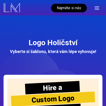
Najměte si nás
Logo Holičství
Vyberte si šablonu, která vám lépe vyhovuje!
Hire a
Custom Logo