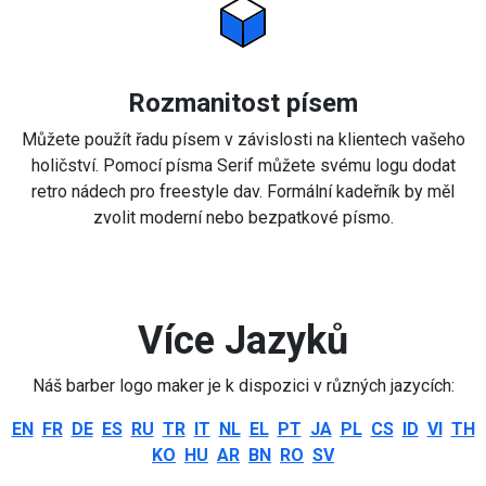
Rozmanitost písem
Můžete použít řadu písem v závislosti na klientech vašeho
holičství. Pomocí písma Serif můžete svému logu dodat
retro nádech pro freestyle dav. Formální kadeřník by měl
zvolit moderní nebo bezpatkové písmo.
Více Jazyků
Náš barber logo maker je k dispozici v různých jazycích:
EN
FR
DE
ES
RU
TR
IT
NL
EL
PT
JA
PL
CS
ID
VI
TH
KO
HU
AR
BN
RO
SV