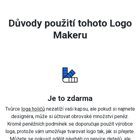
Důvody použití tohoto Logo
Makeru
Je to zdarma
Tvůrce
loga holičů
nezatíží vaši kapsu, ale pokud si najmete
designéra, může si účtovat obrovské množství peněz.
Kromě peněžních podmínek se doporučuje použít výrobce
loga, protože vám umožňuje tvarovat logo tak, jak si přejete.
Můžete se pokusit sdělit návrháři co nejvíce detailů, ale