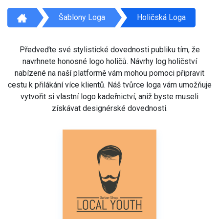
Šablony Loga
Holičská Loga
Předveďte své stylistické dovednosti publiku tím, že
navrhnete honosné logo holičů. Návrhy log holičství
nabízené na naší platformě vám mohou pomoci připravit
cestu k přilákání více klientů. Náš tvůrce loga vám umožňuje
vytvořit si vlastní logo kadeřnictví, aniž byste museli
získávat designérské dovednosti.