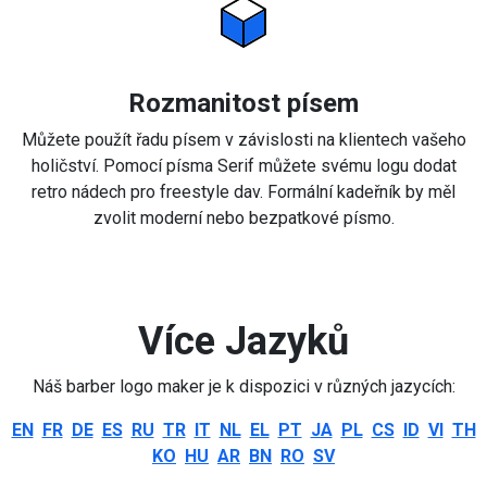
Rozmanitost písem
Můžete použít řadu písem v závislosti na klientech vašeho
holičství. Pomocí písma Serif můžete svému logu dodat
retro nádech pro freestyle dav. Formální kadeřník by měl
zvolit moderní nebo bezpatkové písmo.
Více Jazyků
Náš barber logo maker je k dispozici v různých jazycích:
EN
FR
DE
ES
RU
TR
IT
NL
EL
PT
JA
PL
CS
ID
VI
TH
KO
HU
AR
BN
RO
SV