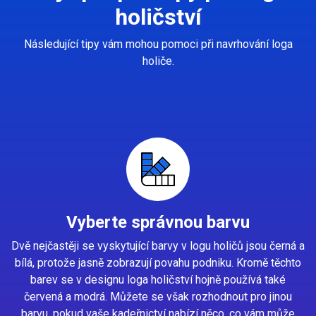
holičství
Následující tipy vám mohou pomoci při navrhování loga
holiče.
Vyberte správnou barvu
Dvě nejčastěji se vyskytující barvy v logu holičů jsou černá a
bílá, protože jasně zobrazují povahu podniku. Kromě těchto
barev se v designu loga holičství hojně používá také
červená a modrá. Můžete se však rozhodnout pro jinou
barvu, pokud vaše kadeřnictví nabízí něco, co vám může