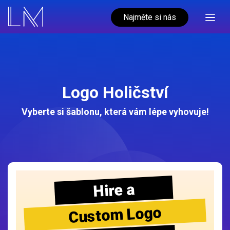
Najměte si nás
Logo Holičství
Vyberte si šablonu, která vám lépe vyhovuje!
Hire a
Custom Logo