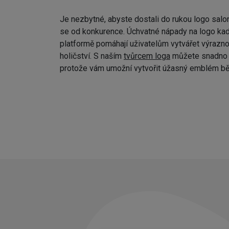
Je nezbytné, abyste dostali do rukou logo salo
se od konkurence. Úchvatné nápady na logo kad
platformě pomáhají uživatelům vytvářet výraznou
holičství. S naším
tvůrcem loga
můžete snadno p
protože vám umožní vytvořit úžasný emblém bě