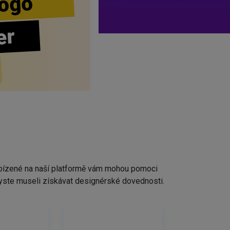
ogo
er
nabízené na naší platformě vám mohou pomoci
ž byste museli získávat designérské dovednosti.