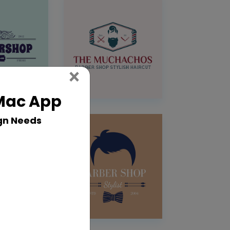
Close
×
 Mac App
gn Needs