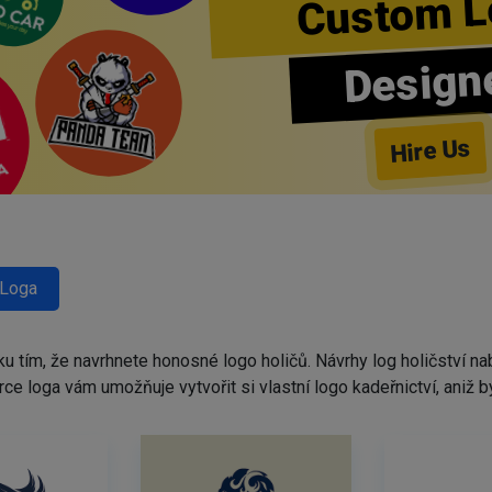
Custom L
Design
Hire Us
 Loga
ku tím, že navrhnete honosné logo holičů. Návrhy log holičství 
tvůrce loga vám umožňuje vytvořit si vlastní logo kadeřnictví, ani