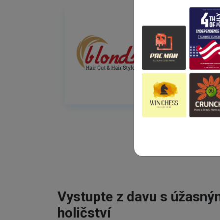
Vystupte z davu s úžasn
holičství