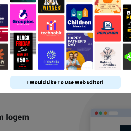
I Would Like To Use Web Editor!
ým logem