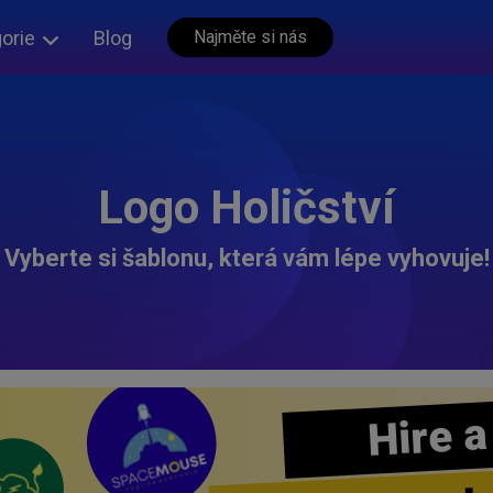
orie
Blog
Najměte si nás
Logo Holičství
Vyberte si šablonu, která vám lépe vyhovuje!
Hire a