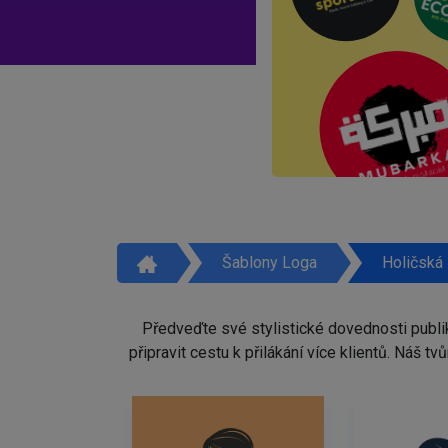
Šablony Loga
Holičská
Předveďte své stylistické dovednosti publi
připravit cestu k přilákání více klientů. Náš 