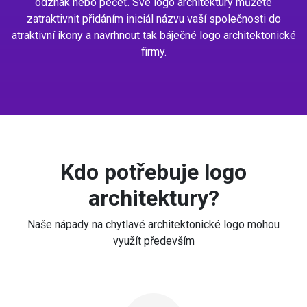
odznak nebo pečeť. Své logo architektury můžete
zatraktivnit přidáním iniciál názvu vaší společnosti do
atraktivní ikony a navrhnout tak báječné logo architektonické
firmy.
Kdo potřebuje logo
architektury?
Naše nápady na chytlavé architektonické logo mohou
využít především