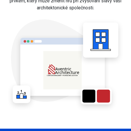
prvkem, který může změnit hru při zvyšování slávy vaší
architektonické společnosti.