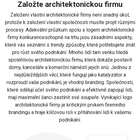
Založte architektonickou firmu
Založení vlastní architektonické firmy není snadný úkol,
protože k založení vlastní společnosti musíte projít různými
procesy. Adekvátní průzkum spolu s logem architektonické
firmy konkurenceschopné na trhu jsou zásadními aspekty,
které vás seznámí s trendy způsoby, které potřebujete znát
pro růst svého podnikání. Mnoho lidí tam venku hledá
spolehlivou architektonickou firmu, která dokáže postavit
domy, kanceláře a komerční náměstí jejich snů. Jednou z
nejdůležitějších věcí, které fungují jako katalyzátor a
rozproudí vaše podnikání, je vhodný branding. Společnosti,
které sdělují účel svého podnikání a efektivně zapojují lidi,
mají maximální šanci zastínit své soupeře. Vynikající logo
architektonické firmy je kritickým prvkem firemního
brandingu a hraje klíčovou roli v přitahování lidí k vašemu
podnikání.