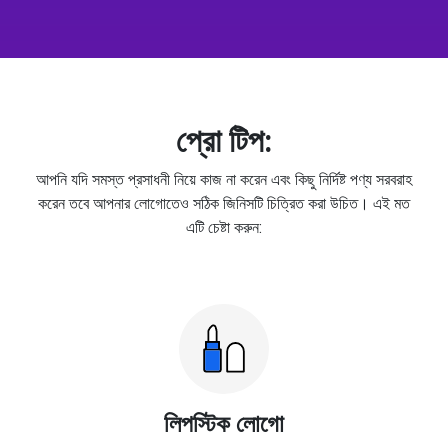
প্রো টিপ:
আপনি যদি সমস্ত প্রসাধনী নিয়ে কাজ না করেন এবং কিছু নির্দিষ্ট পণ্য সরবরাহ
করেন তবে আপনার লোগোতেও সঠিক জিনিসটি চিত্রিত করা উচিত। এই মত
এটি চেষ্টা করুন:
লিপস্টিক লোগো