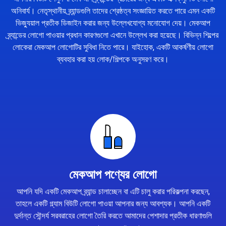
অনিবার্য। নেতৃস্থানীয় ব্র্যান্ডগুলি তাদের শ্রেষ্ঠত্ব সংজ্ঞায়িত করতে পারে এমন একটি
ভিজ্যুয়াল প্রতীক ডিজাইন করার জন্য উল্লেখযোগ্য মনোযোগ দেয়। মেকআপ
ব্র্যান্ডের লোগো পাওয়ার প্রধান কারণগুলো এখানে উল্লেখ করা হয়েছে। বিভিন্ন শিল্পের
লোকেরা মেকআপ লোগোটির সুবিধা নিতে পারে। যাইহোক, একটি আকর্ষণীয় লোগো
ব্যবহার করা হয় লোক/শিল্পকে অনুসরণ করে।
মেকআপ পণ্যের লোগো
আপনি যদি একটি মেকআপ ব্র্যান্ড চালাচ্ছেন বা এটি চালু করার পরিকল্পনা করছেন,
তাহলে একটি গ্ল্যাম বিউটি লোগো পাওয়া আপনার জন্য আবশ্যক। আপনি একটি
দুর্দান্ত সৌন্দর্য সরবরাহের লোগো তৈরি করতে আমাদের পেশাদার প্রতীক ধারণাগুলি