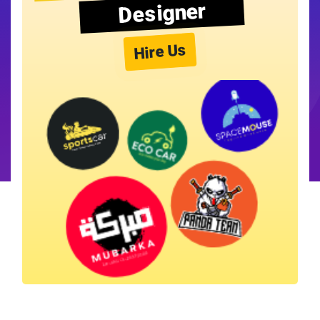
Designer
Hire Us