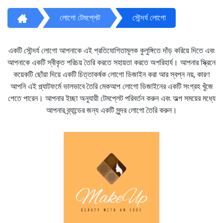
লোগো টেমপ্লেট
সৌন্দর্য লোগো
একটি সৌন্দর্য লোগো আপনাকে এই প্রতিযোগিতামূলক কুলুঙ্গিতে দাঁড় করিয়ে দিতে এবং
আপনাকে একটি স্বীকৃত পরিচয় তৈরি করতে সহায়তা করতে অপরিহার্য। আপনার স্ক্রিনে
কয়েকটি ছোঁয়া দিয়ে একটি চিত্তাকর্ষক লোগো ডিজাইন করা আর স্বপ্ন নয়, কারণ
আপনি এই প্ল্যাটফর্মে ভালভাবে তৈরি মেকআপ লোগো ডিজাইনের একটি সংগ্রহ খুঁজে
পেতে পারেন। আপনার ইচ্ছা অনুযায়ী টেমপ্লেট পরিবর্তন করুন এবং অল্প সময়ের মধ্যে
আপনার ব্র্যান্ডের জন্য একটি সুন্দর লোগো তৈরি করুন।