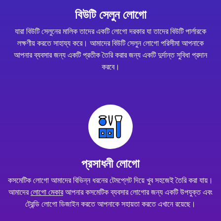
বিউটি সেলুন লোগো
যারা বিউটি সেলুনের মালিক তাদের একটি লোগো দরকার যা তাদের বিউটি পার্লারকে
লক্ষণীয় করতে সাহায্য করে। আমাদের বিউটি সেলুন লোগো পরিসীমা আপনাকে
আপনার ব্যবসার জন্য একটি প্রতীক তৈরি করার জন্য একটি দুর্দান্ত সুবিধা প্রদান
করবে।
প্রসাধনী লোগো
কসমেটিক লোগো আমাদের বিভিন্ন ধরনের টেমপ্লেট দিয়ে খুব সহজেই তৈরি করা যায়।
আমাদের
লোগো মেকার
আপনার কসমেটিক ব্যবসার লোগোর জন্য একটি উপযুক্ত এবং
ট্রেন্ডি লোগো ডিজাইন করতে আপনাকে সহায়তা করতে এখানে রয়েছে।