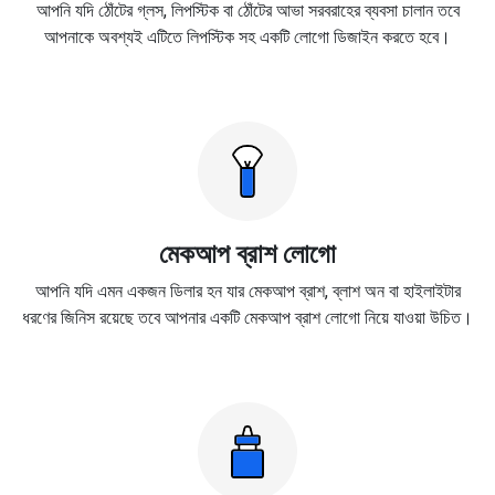
আপনি যদি ঠোঁটের গ্লস, লিপস্টিক বা ঠোঁটের আভা সরবরাহের ব্যবসা চালান তবে
আপনাকে অবশ্যই এটিতে লিপস্টিক সহ একটি লোগো ডিজাইন করতে হবে।
মেকআপ ব্রাশ লোগো
আপনি যদি এমন একজন ডিলার হন যার মেকআপ ব্রাশ, ব্লাশ অন বা হাইলাইটার
ধরণের জিনিস রয়েছে তবে আপনার একটি মেকআপ ব্রাশ লোগো নিয়ে যাওয়া উচিত।