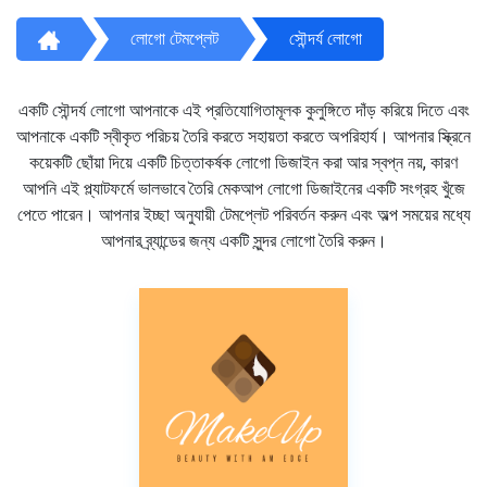
লোগো টেমপ্লেট
সৌন্দর্য লোগো
একটি সৌন্দর্য লোগো আপনাকে এই প্রতিযোগিতামূলক কুলুঙ্গিতে দাঁড় করিয়ে দিতে এবং
আপনাকে একটি স্বীকৃত পরিচয় তৈরি করতে সহায়তা করতে অপরিহার্য। আপনার স্ক্রিনে
কয়েকটি ছোঁয়া দিয়ে একটি চিত্তাকর্ষক লোগো ডিজাইন করা আর স্বপ্ন নয়, কারণ
আপনি এই প্ল্যাটফর্মে ভালভাবে তৈরি মেকআপ লোগো ডিজাইনের একটি সংগ্রহ খুঁজে
পেতে পারেন। আপনার ইচ্ছা অনুযায়ী টেমপ্লেট পরিবর্তন করুন এবং অল্প সময়ের মধ্যে
আপনার ব্র্যান্ডের জন্য একটি সুন্দর লোগো তৈরি করুন।