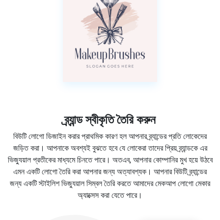
ব্র্যান্ড স্বীকৃতি তৈরি করুন
বিউটি লোগো ডিজাইন করার প্রাথমিক কারণ হল আপনার ব্র্যান্ডের প্রতি লোকেদের
জড়িত করা। আপনাকে অবশ্যই বুঝতে হবে যে লোকেরা তাদের প্রিয় ব্র্যান্ডকে এর
ভিজ্যুয়াল প্রতীকের মাধ্যমে চিনতে পারে। অতএব, আপনার কোম্পানির মুখ হয়ে উঠবে
এমন একটি লোগো তৈরি করা আপনার জন্য অত্যাবশ্যক। আপনার বিউটি ব্র্যান্ডের
জন্য একটি স্টাইলিশ ভিজ্যুয়াল সিম্বল তৈরি করতে আমাদের মেকআপ লোগো মেকার
অ্যাক্সেস করা যেতে পারে।