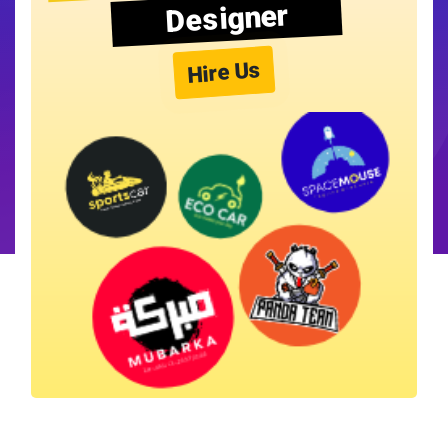
Designer
Hire Us