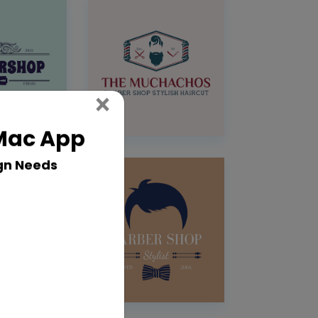
Close
×
 Mac App
gn Needs