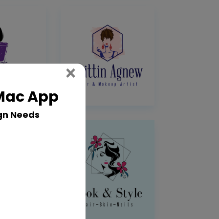
Close
×
 Mac App
gn Needs