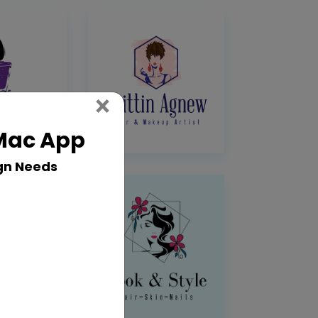
Close
×
 Mac App
gn Needs