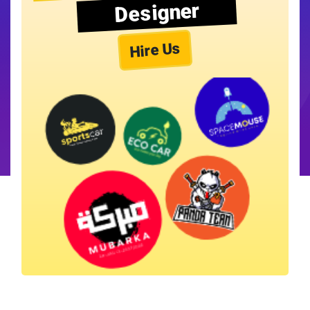
Designer
Hire Us