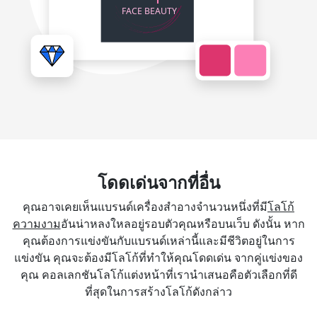
โดดเด่นจากที่อื่น
คุณอาจเคยเห็นแบรนด์เครื่องสำอางจำนวนหนึ่งที่มี
โลโก้
ความงาม
อันน่าหลงใหลอยู่รอบตัวคุณหรือบนเว็บ ดังนั้น หาก
คุณต้องการแข่งขันกับแบรนด์เหล่านี้และมีชีวิตอยู่ในการ
แข่งขัน คุณจะต้องมีโลโก้ที่ทำให้คุณโดดเด่น จากคู่แข่งของ
คุณ คอลเลกชันโลโก้แต่งหน้าที่เรานำเสนอคือตัวเลือกที่ดี
ที่สุดในการสร้างโลโก้ดังกล่าว