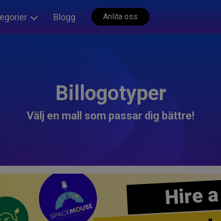
egorier
Blogg
Anlita oss
Billogotyper
Välj en mall som passar dig bättre!
Hire a