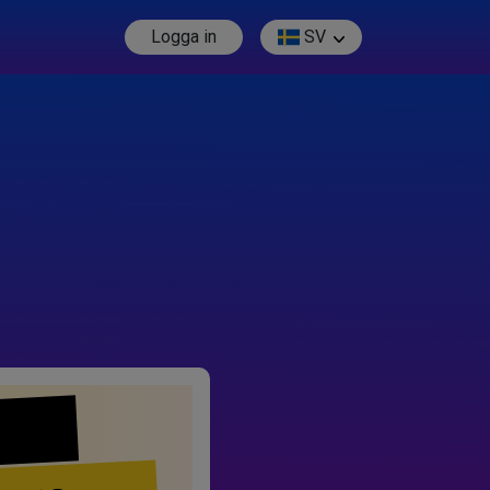
Logga in
SV