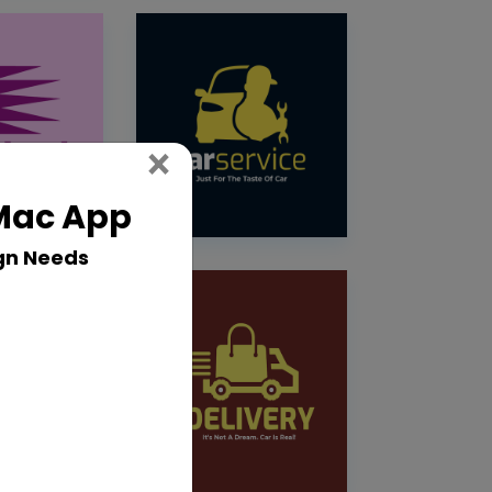
Close
×
 Mac App
gn Needs