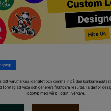
Custom L
Design
Hire Us
Logotyp
gga ditt varumärkes identitet och komma in på den konkurrensuts
t företag att växa och generera fruktbara resultat. Ta därför des
logotyp med vår billogotillverkare.