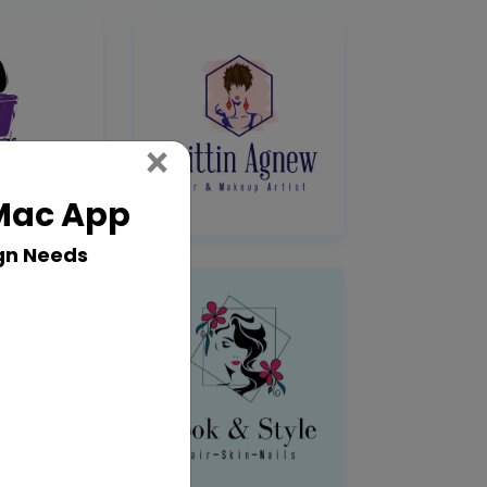
Close
×
 Mac App
gn Needs