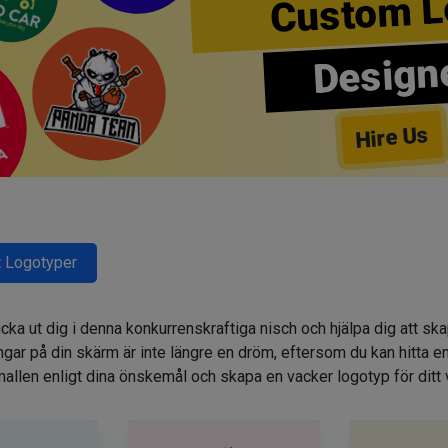
Custom L
Design
Hire Us
 Logotyper
cka ut dig i denna konkurrenskraftiga nisch och hjälpa dig att sk
r på din skärm är inte längre en dröm, eftersom du kan hitta e
allen enligt dina önskemål och skapa en vacker logotyp för ditt 