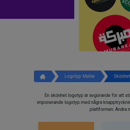
Logotyp Mallar
Skönhet
En skönhet logotyp är avgörande för att sti
imponerande logotyp med några knapptryckninga
plattformen. Ändra m