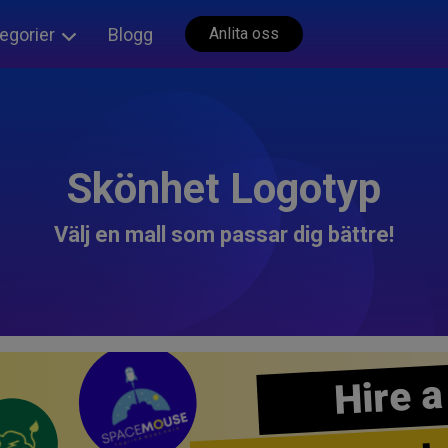
egorier
Blogg
Anlita oss
Skönhet Logotyp
Välj en mall som passar dig bättre!
Hire a