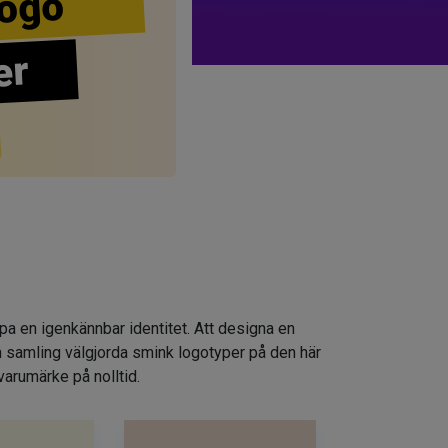
ogo
er
apa en igenkännbar identitet. Att designa en
n samling välgjorda smink logotyper på den här
varumärke på nolltid.