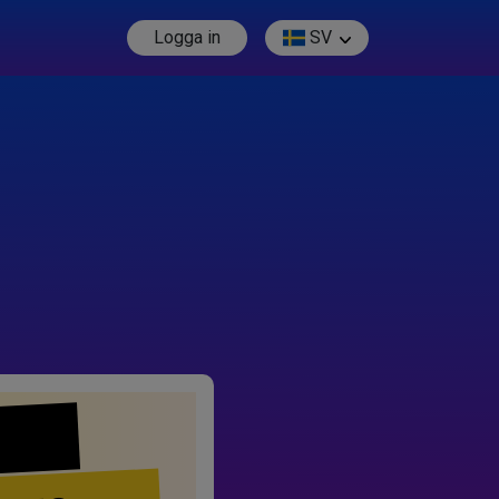
Logga in
SV