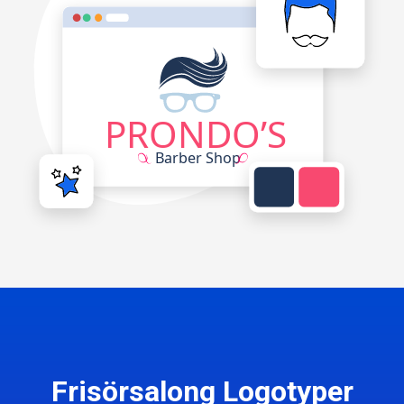
Frisörsalong Logotyper