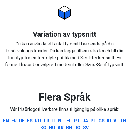
Variation av typsnitt
Du kan använda ett antal typsnitt beroende på din
frisörsalongs kunder. Du kan lägga till en retro touch till din
logotyp för en freestyle publik med Serif-teckensnitt. En
formell frisör bör välja ett modernt eller Sans-Serif typsnitt.
Flera Språk
Vår frisörlogotillverkare finns tillgänglig på olika språk:
EN
FR
DE
ES
RU
TR
IT
NL
EL
PT
JA
PL
CS
ID
VI
TH
KO
HU
AR
BN
RO
SV