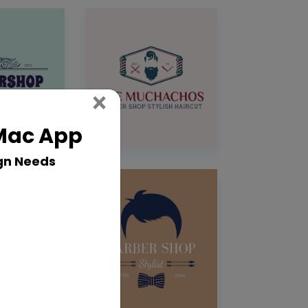
Close
×
 Mac App
gn Needs