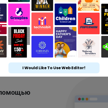
I Would Like To Use Web Editor!
 помощью