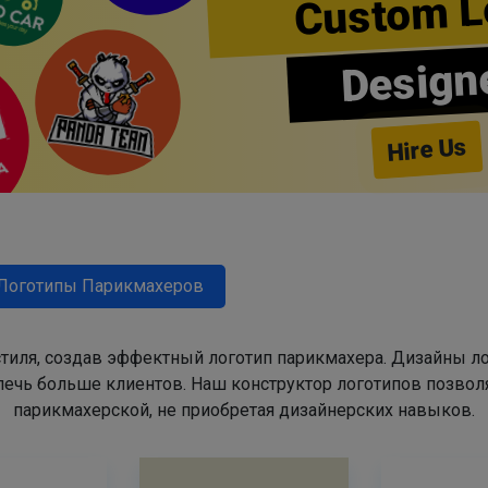
Custom L
Design
Hire Us
Логотипы Парикмахеров
тиля, создав эффектный логотип парикмахера. Дизайны л
ечь больше клиентов. Наш конструктор логотипов позвол
парикмахерской, не приобретая дизайнерских навыков.