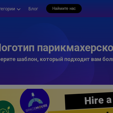
тегории
Блог
Наймите нас
оготип парикмахерск
ерите шаблон, который подходит вам бол
Hire a