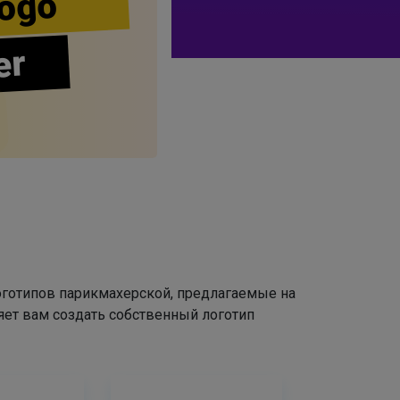
ogo
er
оготипов парикмахерской, предлагаемые на
яет вам создать собственный логотип