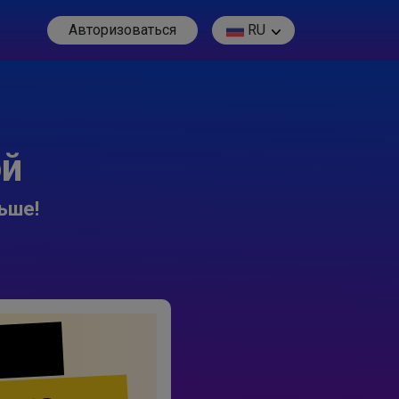
Авторизоваться
RU
ой
ьше!