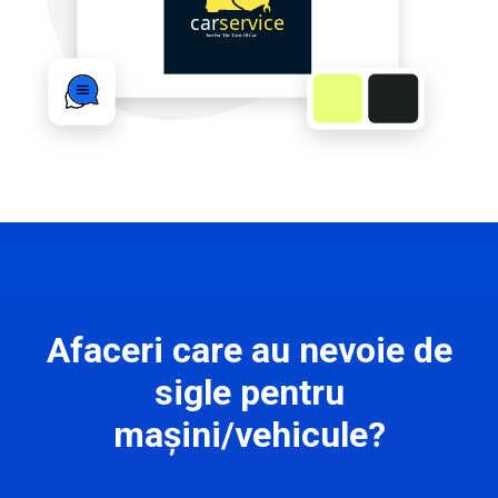
Afaceri care au nevoie de
sigle pentru
mașini/vehicule?