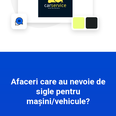
Afaceri care au nevoie de
sigle pentru
mașini/vehicule?