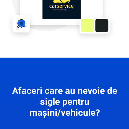
Afaceri care au nevoie de
sigle pentru
mașini/vehicule?