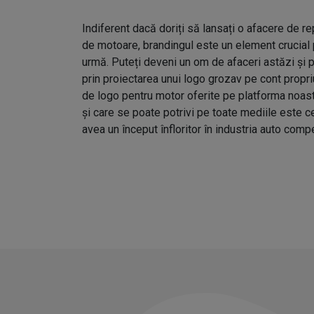
Indiferent dacă doriți să lansați o afacere de r
de motoare, brandingul este un element crucial p
urmă. Puteți deveni un om de afaceri astăzi și p
prin proiectarea unui logo grozav pe cont propr
de logo pentru motor oferite pe platforma noast
și care se poate potrivi pe toate mediile este c
avea un început înfloritor în industria auto compe