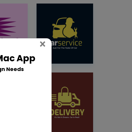
Close
×
 Mac App
gn Needs