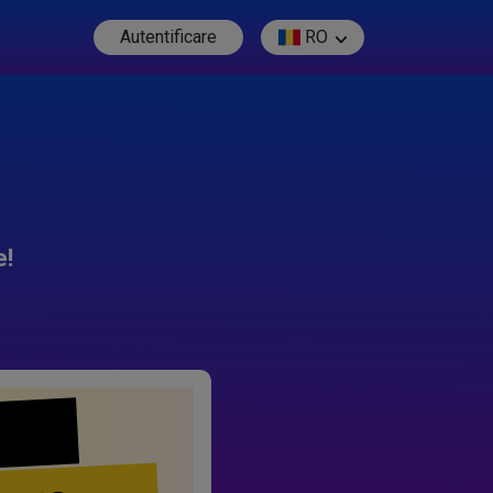
Autentificare
RO
e!