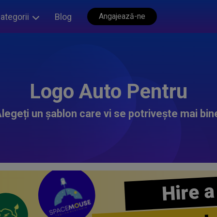
ategorii
Blog
Angajează-ne
Logo Auto Pentru
legeți un șablon care vi se potrivește mai bin
Hire a