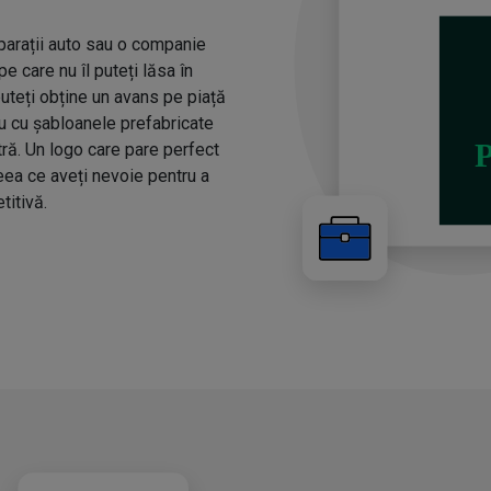
eparații auto sau o companie
e care nu îl puteți lăsa în
uteți obține un avans pe piață
iu cu șabloanele prefabricate
ră. Un logo care pare perfect
eea ce aveți nevoie pentru a
titivă.