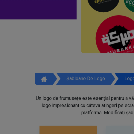
Șabloane De Logo
Logo
Un logo de frumusețe este esențial pentru a vă 
logo impresionant cu câteva atingeri pe ecra
platformă. Modificați șabl