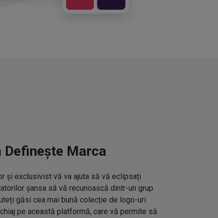
ă Definește Marca
 și exclusivist vă va ajuta să vă eclipsați
ctatorilor șansa să vă recunoască dintr-un grup
uteți găsi cea mai bună colecție de logo-uri
hiaj pe această platformă, care vă permite să