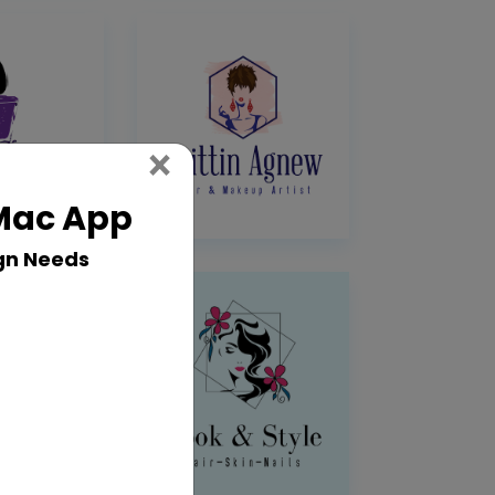
Close
×
 Mac App
gn Needs