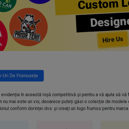
Custom L
Design
Hire Us
-Uri De Frumusețe
evidenția în această nișă competitivă și pentru a vă ajuta să vă f
n nu mai este un vis, deoarece puteți găsi o colecție de modele
onul conform dorinței dvs. și creați un logo frumos pentru marca 