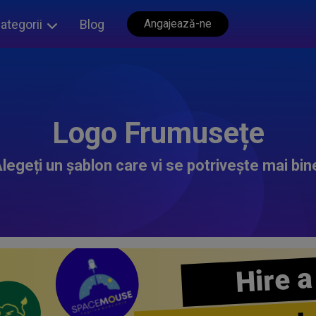
ategorii
Blog
Angajează-ne
Logo Frumusețe
legeți un șablon care vi se potrivește mai bin
Hire a