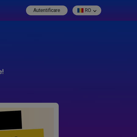
Autentificare
RO
e!