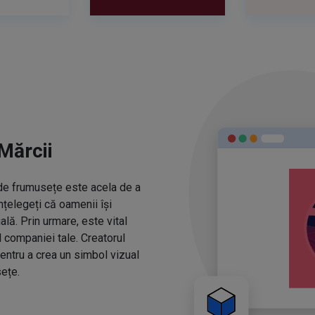
Mărcii
r de frumusețe este acela de a
nțelegeți că oamenii își
ă. Prin urmare, este vital
l companiei tale. Creatorul
entru a crea un simbol vizual
ețe.