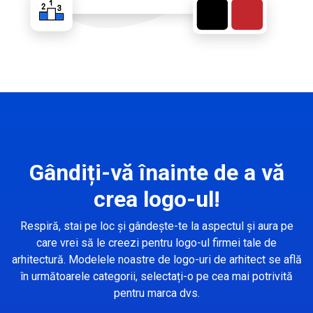
Gândiți-vă înainte de a vă
crea logo-ul!
Respiră, stai pe loc și gândește-te la aspectul și aura pe
care vrei să le creezi pentru logo-ul firmei tale de
arhitectură. Modelele noastre de logo-uri de arhitect se află
în următoarele categorii, selectați-o pe cea mai potrivită
pentru marca dvs.