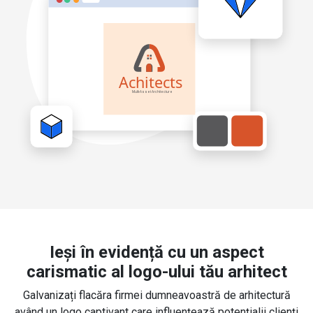
Ieși în evidență cu un aspect
carismatic al logo-ului tău arhitect
Galvanizați flacăra firmei dumneavoastră de arhitectură
având un logo captivant care influențează potențialii clienți