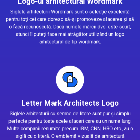
Logo-ul arhitectural Wordmark
Siglele arhitecturii Wordmark sunt o selecție excelentă
pentru toți cei care doresc să-și promoveze afacerea și să
o facă recunoscută. Dacă numele mărcii dvs. este scurt,
atunci îl puteți face mai atrăgător utilizând un logo
arhitectural de tip wordmark.
Letter Mark Architects Logo
Siglele arhitecturii cu semne de litere sunt pur și simplu
perfecte pentru toate acele afaceri care au un nume lung.
Multe companii renumite precum IBM, CNN, HBO etc., au o
siglă cu o literă. O emblemă vizuală de arhitectură