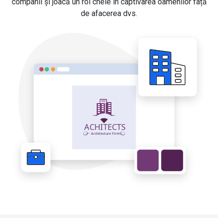
companii și joacă un rol cheie în captivarea oamenilor față
de afacerea dvs.