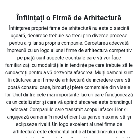
Înființați o Firmă de Arhitectură
Înființarea propriei firme de arhitectură nu este o sarcină
ușoară, deoarece trebuie să treci prin diverse procese
pentru a-ți lansa propria companie. Cercetarea adecvată
împreună cu un logo al unei firme de arhitectură competitiv
pe piață sunt aspecte esențiale care vă vor face
familiarizați cu modalitățile în tendințe pe care trebuie să le
cunoașteți pentru a vă dezvolta afacerea. Mulți oameni sunt
în căutarea unei firme de arhitectură de încredere care să
poată construi case, birouri și piețe comerciale din visele
lor. Unul dintre cele mai importante lucruri care funcționează
ca un catalizator și care vă aprind afacerea este brandingul
adecvat. Companiile care transmit scopul afacerii lor și
angajează oamenii în mod eficient au șanse maxime să-și
eclipseze rivalii. Un logo excelent al unei firme de
arhitectură este elementul critic al branding-ului unei