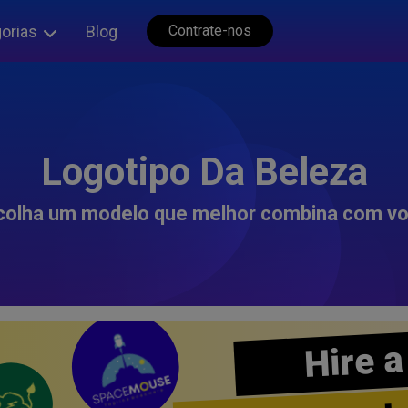
orias
Blog
Contrate-nos
Logotipo Da Beleza
colha um modelo que melhor combina com vo
Hire a