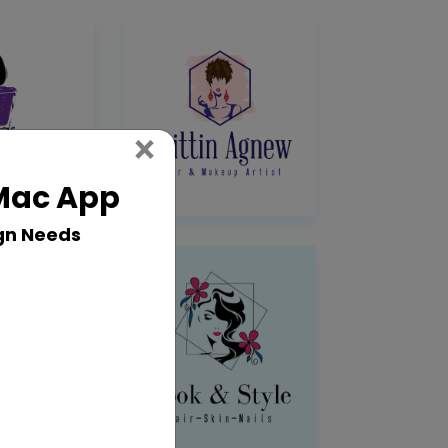
Close
×
 Mac App
gn Needs