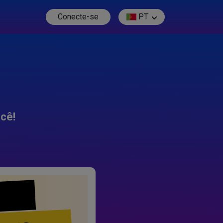
Conecte-se
PT
cê!